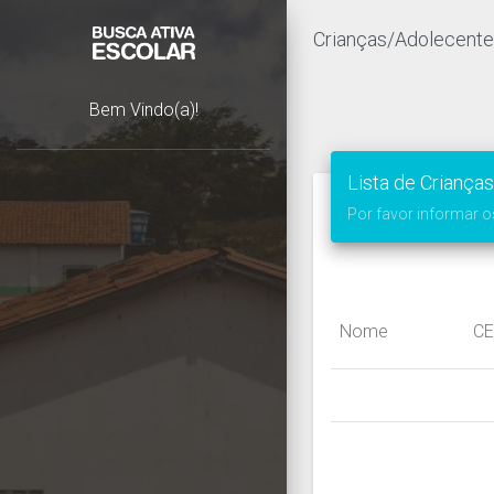
Crianças/Adolecent
Bem Vindo(a)!
Lista de Criança
Por favor informar 
Nome
C