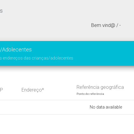
es
Bem vind@ / -
s/Adolecentes
os endereços das crianças/adolecentes
Referência geográfica
EP
Endereço*
Ponto de referëncia
No data available