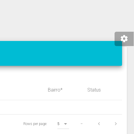
Bairro*
Status
Rows per page:
5
–